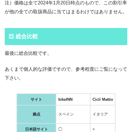
注）価格は全て2024年1月20日時点のもので、この割引率
が他の全ての取扱商品に当てはまるわけではありません。
総合比較
最後に総合比較です。
あくまで個人的な評価ですので、参考程度にご覧になって
下さい。
サイト
bikeINN
Cicli Mattio
P
拠点
スペイン
イタリア
イ
日本語サイト
◯
×
◯