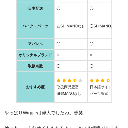
日本配送
◯
◯
◯
△
バイク・パーツ
△SHIMANOなし
◯SHIMANOあり
パ
S
アパレル
◯
◯
◯
オリジナルブランド
×
×
△
取扱点数
◯
◯
◯
輸
おすすめ度
取扱商品豊富
日本語サイトなし
パ
SHIMANOなし
パーツ豊富
S
やっぱりWiggleは偉大でしたね。苦笑