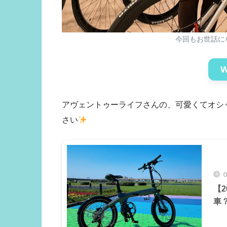
今回もお世話に
アヴェントゥーライフさんの、可愛くてオシャ
さい
0
【
車？